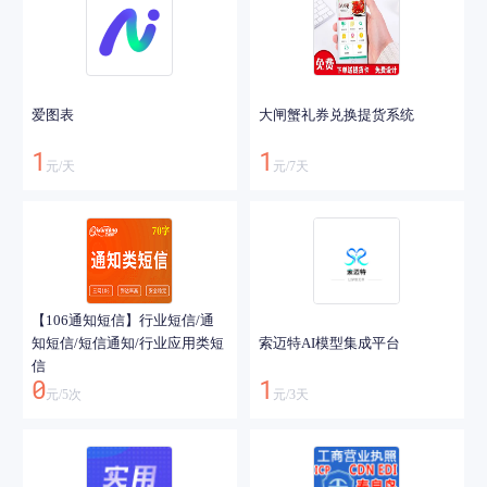
爱图表
大闸蟹礼券兑换提货系统
1
1
元/
天
元/
7
天
【106通知短信】行业短信/通
知短信/短信通知/行业应用类短
索迈特AI模型集成平台
信
0
1
元/
5
次
元/
3
天