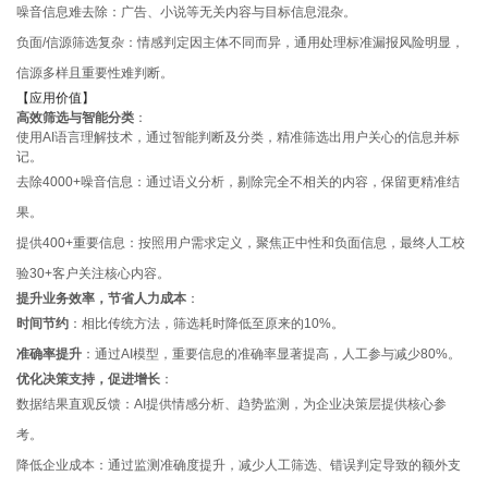
噪音信息难去除：广告、小说等无关内容与目标信息混杂。
负面/信源筛选复杂：情感判定因主体不同而异，通用处理标准漏报风险明显，
信源多样且重要性难判断。
【应用价值】
高效筛选与智能分类
：
使用AI语言理解技术，通过智能判断及分类，精准筛选出用户关心的信息并标
记。
去除4000+噪音信息：通过语义分析，剔除完全不相关的内容，保留更精准结
果。
提供400+重要信息：按照用户需求定义，聚焦正中性和负面信息，最终人工校
验30+客户关注核心内容。
提升业务效率，节省人力成本
：
时间节约
：相比传统方法，筛选耗时降低至原来的10%。
准确率提升
：通过AI模型，重要信息的准确率显著提高，人工参与减少80%。
优化决策支持，促进增长
：
数据结果直观反馈：AI提供情感分析、趋势监测，为企业决策层提供核心参
考。
降低企业成本：通过监测准确度提升，减少人工筛选、错误判定导致的额外支