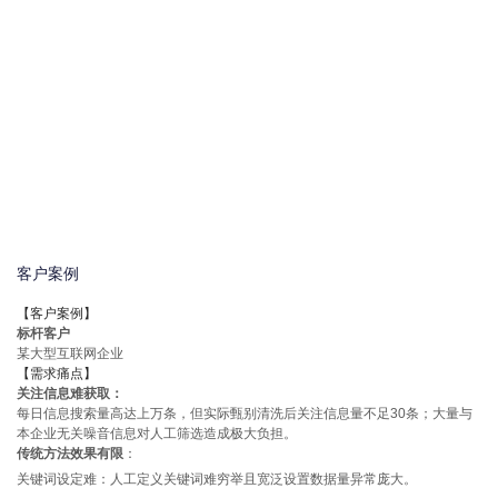
客户案例
【客户案例】
标杆客户
某大型互联网企业
【需求痛点】
关注信息难获取：
每日信息搜索量高达上万条，但实际甄别清洗后关注信息量不足30条；大量与
本企业无关噪音信息对人工筛选造成极大负担。
传统方法效果有限
：
关键词设定难：人工定义关键词难穷举且宽泛设置数据量异常庞大。