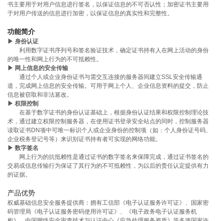
书主要用于对用户信息进行签名，以保证信息的不可否认性；加密证书主要用
于对用户传送的信息进行加密，以保证信息的真实性和完整性。
功能简介
▶ 身份认证
利用数字证书序列号和签名验证技术，确定证书持有人在网上活动的身份
的唯一性和网上行为的不可抵赖性。
▶ 网上信息的安全传输
通过个人或企业身份证书与需交互连接的服务器间建立SSL安全传输通
道，完成网上信息的安全传输。可用于网上个人、企业信息资料的提交，防止
信息被窃取和非法篡改。
▶ 权限控制
在基于数字证书的身份认证基础上，根据身份认证结果和权限控制理论技
术，通过建立权限控制服务器，在使用证书登录安全站点的同时，控制服务器
读取证书DN项中可唯一标识个人或企业身份的控制项（如：个人身份证号码、
企业税务登记号等）来识别证书持有者可实现的网络功能。
▶ 数字签名
网上行为的抗抵赖性是通过证书的数字签名来保障完成，通过证书签名的
交易或信息传输行为保证了其行为的不可抵赖性，为以后的责任认定提供有力
的证据。
产品优势
权威基础信息安全服务提供商：拥有工信部《电子认证服务许可证》、国家密
码管理局《电子认证服务密码使用许可证》、《电子政务电子认证服务机
构》、中国网络安全审查技术与认证中心《应急处理服务资质》等多项国家许