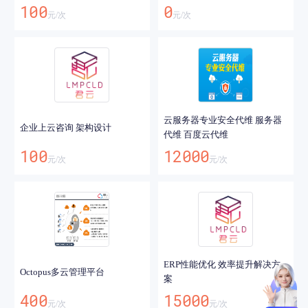
100
0
元/
次
元/
次
云服务器专业安全代维 服务器
企业上云咨询 架构设计
代维 百度云代维
100
12000
元/
次
元/
次
ERP性能优化 效率提升解决方
Octopus多云管理平台
案
400
15000
元/
次
元/
次